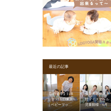
最近の記事
【1日通学】11/8
仙台市若林区沖
仙台・11/23東京
野マイスクール
｜ベビーマッサ
児童館様「6月ベ
ージ＆ママヨガ
ビーマッサージ