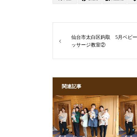
仙台市太白区鈎取 5月ベビ
ッサージ教室②
関連記事