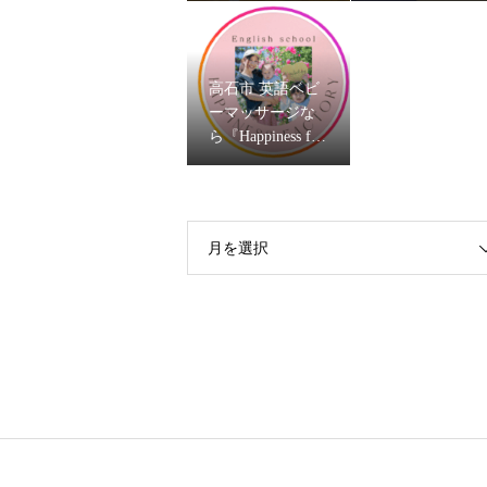
資格試験を開催
ママヨガ」2026
します
高石市 英語ベビ
ーマッサージな
ら『Happiness fact
ory』はるか先生
月を選択