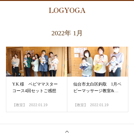
LOGYOGA
2022年 1月
Y.K.様 ベビママスター
仙台市太白区鈎取 1月ベ
コース4回セットご感想
ビーマッサージ教室&マ
マヨガ体験
【教室】
2022.01.19
【教室】
2022.01.19