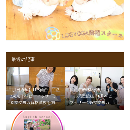
最近の記事
【1日通学】11/8仙台・11/2
仙台市若林区沖野マイスク
3東京｜ベビーマッサージ
ール児童館様「6月ベビー
＆ママヨガ資格試験を開催
マッサージ&ママヨガ」202
します
6