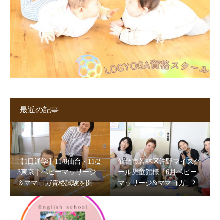
最近の記事
【1日通学】11/8仙台・11/2
仙台市若林区沖野マイスク
3東京｜ベビーマッサージ
ール児童館様「6月ベビー
＆ママヨガ資格試験を開催
マッサージ&ママヨガ」202
します
6