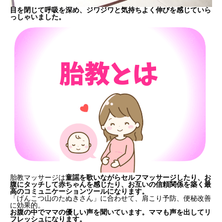
目を閉じて呼吸を深め、ジワジワと気持ちよく伸びを感じていら
っしゃいました。
胎教マッサージは
童謡を歌いながらセルフマッサージしたり、お
腹にタッチして赤ちゃんを感じたり、
お互いの信頼関係を築く最
高のコミュニケーションツール
になります。
「げんこつ山のたぬきさん」に合わせて、肩こり予防、便秘改善
に効果的。
お腹の中でママの優しい声を聞いています。ママも声を出してリ
フレッシュになります。