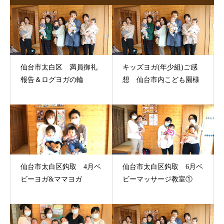
仙台市太白区 満員御礼
キッズヨガ(年少組)ご感
報告＆ログヨガの輪
想 仙台市内こども園様
仙台市太白区鈎取 4月ベ
仙台市太白区鈎取 6月ベ
ビーヨガ&ママヨガ
ビーマッサージ教室①