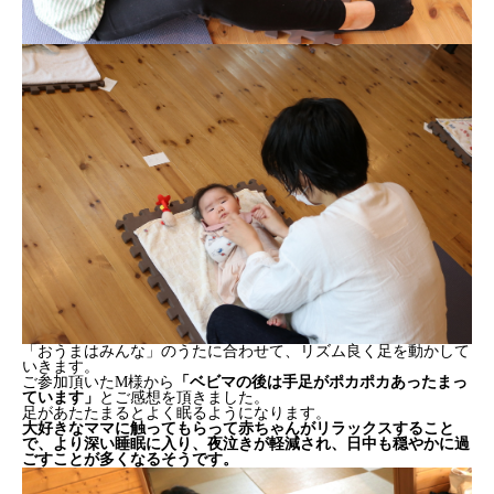
「おうまはみんな」のうたに合わせて、リズム良く足を動かして
いきます。
ご参加頂いたM様から
「ベビマの後は手足がポカポカあったまっ
ています」
とご感想を頂きました。
足があたたまるとよく眠るようになります。
大好きなママに触ってもらって赤ちゃんがリラックスすること
で、より深い睡眠に入り、夜泣きが軽減され、日中も穏やかに過
ごすことが多くなるそうです。