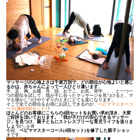
マッサージの心地よさは千差万別で、どの部位が心地よいと感じ
るかは、赤ちゃんによって一人ひとり違います
。
手、足、胸、お腹、耳、頭、おでこ、お尻、背中、、、と一つ一
つの部位を試して、我が子に合ったマッサージを見つけると、マ
マも寝かしつけやぐずりのときにとても楽になります。
そこで全ての部位をお得にお試しできるのが、
ベビママスターコ
ース(連続4回セット)
！
ほとんどのお客様にこちらの4回セットをお買い求め頂き、大変
ご好評を頂いております。「我が子だけの安心できるマッサー
ジ」を見つけ、親子ともにストレスフリーな育児ライフを送りま
しょう(^_-)-☆
今回、
ベビママスターコース(4回セット)を修了した親子ショッ
ト
です。