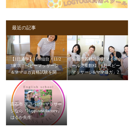
最近の記事
【1日通学】11/8仙台・11/2
仙台市若林区沖野マイスク
3東京｜ベビーマッサージ
ール児童館様「6月ベビー
＆ママヨガ資格試験を開催
マッサージ&ママヨガ」202
します
6
高石市 英語ベビーマッサー
ジなら『Happiness factory』
はるか先生