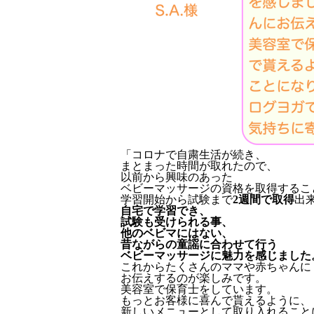
「コロナで自粛生活が続き、
まとまった時間が取れたので、
以前から興味のあった
ベビーマッサージの資格を取得するこ
学習開始から試験まで
2週間で取得
出
自宅で学習でき、
試験も受けられる事、
他のベビマにはない、
昔ながらの童謡に合わせて行う
ベビーマッサージに魅力を感じました
これからたくさんのママや赤ちゃんに
お伝えするのが楽しみです。
美容室で保育士をしています。
もっとお客様に喜んで貰えるように、
新しいメニューとして取り入れること