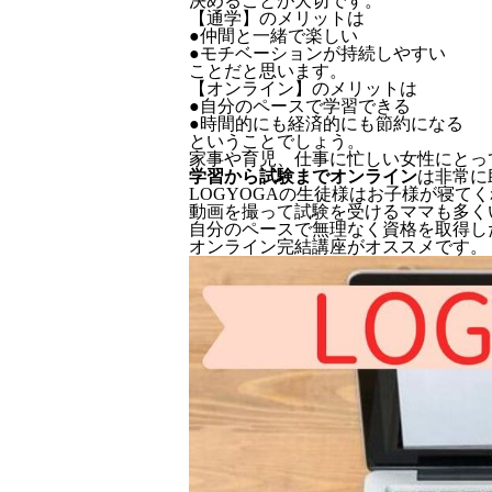
決めることが大切です。
【通学】のメリットは
●仲間と一緒で楽しい
●モチベーションが持続しやすい
ことだと思います。
【オンライン】のメリットは
●自分のペースで学習できる
●時間的にも経済的にも節約になる
ということでしょう。
家事や育児、仕事に忙しい女性にとっ
学習から試験までオンライン
は非常に
LOGYOGAの生徒様はお子様が寝て
動画を撮って試験を受けるママも多く
自分のペースで無理なく資格を取得し
オンライン完結講座がオススメです。