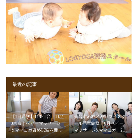
最近の記事
【1日通学】11/8仙台・11/2
仙台市若林区沖野マイスク
3東京｜ベビーマッサージ
ール児童館様「6月ベビー
＆ママヨガ資格試験を開催
マッサージ&ママヨガ」202
します
6