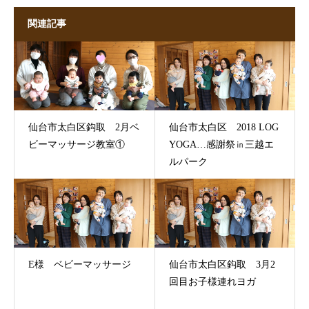
関連記事
仙台市太白区鈎取 2月ベ
仙台市太白区 2018 LOG
ビーマッサージ教室①
YOGA…感謝祭㏌三越エ
ルパーク
E様 ベビーマッサージ
仙台市太白区鈎取 3月2
回目お子様連れヨガ