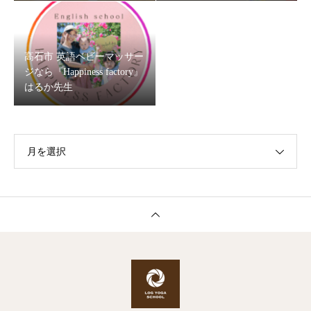
高石市 英語ベビーマッサー
ジなら『Happiness factory』
はるか先生
月を選択