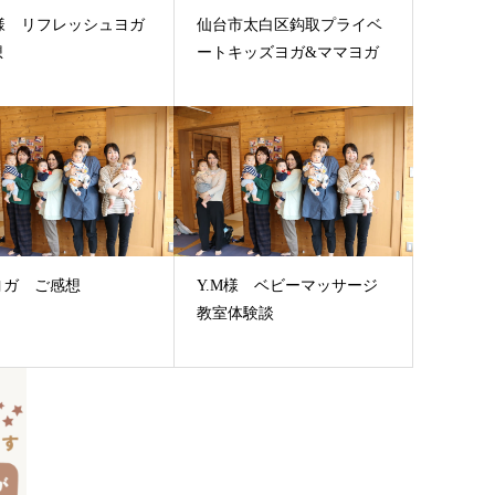
.様 リフレッシュヨガ
仙台市太白区鈎取プライベ
想
ートキッズヨガ&ママヨガ
ヨガ ご感想
Y.M様 ベビーマッサージ
教室体験談