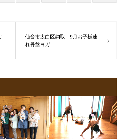
ご
仙台市太白区鈎取 9月お子様連
れ骨盤ヨガ