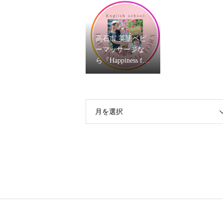
資格試験を開催
ママヨガ」2026
します
高石市 英語ベビ
ーマッサージな
ら『Happiness fact
ory』はるか先生
月を選択