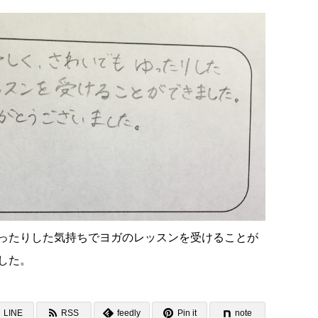
ったりした気持ちでヨガのレッスンを受けることが
した。
LINE
RSS
feedly
Pin it
note