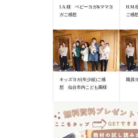
I.A.様 ベビーヨガ&ママヨ
H.M
ガご感想
ご感
キッズヨガ(年少組)ご感
職員
想 仙台市内こども園様