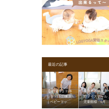
最近の記事
【1日通学】11/8
仙台市若林区沖
仙台・11/23東京
野マイスクール
｜ベビーマッサ
児童館様「6月ベ
ージ＆ママヨガ
ビーマッサージ