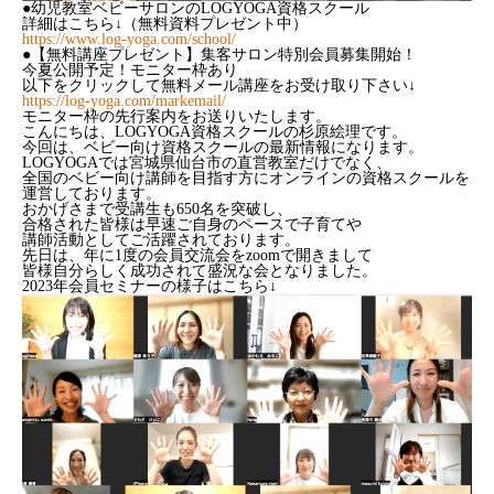
●幼児教室ベビーサロンのLOGYOGA資格スクール
詳細はこちら↓（無料資料プレゼント中）
https://www.log-yoga.com/school/
●【無料講座プレゼント】集客サロン特別会員募集開始！
今夏公開予定！モニター枠あり
以下をクリックして無料メール講座をお受け取り下さい↓
https://log-yoga.com/markemail/
モニター枠の先行案内をお送りいたします。
こんにちは、LOGYOGA資格スクールの杉原絵理です。
今回は、ベビー向け資格スクールの最新情報になります。
LOGYOGAでは宮城県仙台市の直営教室だけでなく、
全国のベビー向け講師を目指す方にオンラインの資格スクールを
運営しております。
おかげさまで受講生も650名を突破し、
合格された皆様は早速ご自身のペースで子育てや
講師活動としてご活躍されております。
先日は、年に1度の会員交流会をzoomで開きまして
皆様自分らしく成功されて盛況な会となりました。
2023年会員セミナーの様子はこちら↓