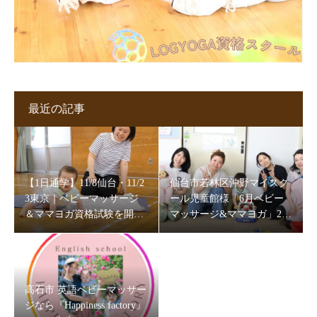
最近の記事
【1日通学】11/8仙台・11/2
仙台市若林区沖野マイスク
3東京｜ベビーマッサージ
ール児童館様「6月ベビー
＆ママヨガ資格試験を開催
マッサージ&ママヨガ」202
します
6
高石市 英語ベビーマッサー
ジなら『Happiness factory』