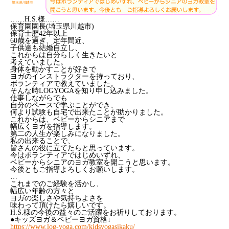
……H.S.様……
保育園園長(埼玉県川越市)
保育士歴42年以上
60歳を過ぎ、定年間近、
子供達も結婚自立し、
これからは自分らしく生きたいと
考えていました。
身体を動かすことが好きで
ヨガのインストラクターを持っており、
ボランティアで教えていました。
そんな時LOGYOGAを知り申し込みました。
仕事しながらでも
自分のペースで学ぶことができ、
何より試験も自宅で出来たことが助かりました。
これからは、ベビーからシニアまで
幅広くヨガを指導します。
第二の人生が楽しみになりました。
私の出来ることで、
皆さんの役に立てたらと思っています。
今はボランティアではじめいずれ、
ベビーからシニアのヨガ教室を開こうと思います。
今後ともご指導よろしくお願いします。
…
これまでのご経験を活かし、
幅広い年齢の方々と
ヨガの楽しさや気持ちよさを
味わって頂けたら嬉しいです。
H.S.様の今後の益々のご活躍をお祈りしております。
●キッズヨガ＆ベビーヨガ資格↓
https://www.log-yoga.com/kidsyogasikaku/