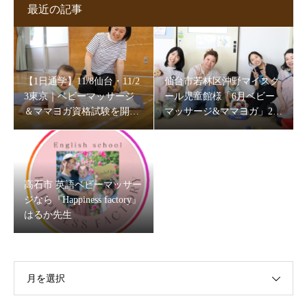
最近の記事
【1日通学】11/8仙台・11/2
仙台市若林区沖野マイスク
3東京｜ベビーマッサージ
ール児童館様「6月ベビー
＆ママヨガ資格試験を開催
マッサージ&ママヨガ」202
します
6
高石市 英語ベビーマッサー
ジなら『Happiness factory』
はるか先生
月を選択