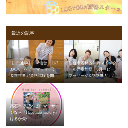
最近の記事
【1日通学】11/8仙台・11/2
仙台市若林区沖野マイスク
3東京｜ベビーマッサージ
ール児童館様「6月ベビー
＆ママヨガ資格試験を開催
マッサージ&ママヨガ」202
します
6
高石市 英語ベビーマッサー
ジなら『Happiness factory』
はるか先生