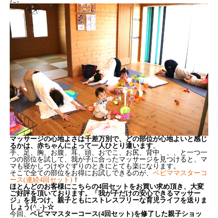
マッサージの心地よさは千差万別で、どの部位が心地よいと感じ
るかは、赤ちゃんによって一人ひとり違います
。
手、足、胸、お腹、耳、頭、おでこ、お尻、背中、、、と一つ一
つの部位を試して、我が子に合ったマッサージを見つけると、マ
マも寝かしつけやぐずりのときにとても楽になります。
そこで全ての部位をお得にお試しできるのが、
ベビママスターコ
ース(連続4回セット)
！
ほとんどのお客様にこちらの4回セットをお買い求め頂き、大変
ご好評を頂いております。「我が子だけの安心できるマッサー
ジ」を見つけ、親子ともにストレスフリーな育児ライフを送りま
しょう(^_-)-☆
今回、
ベビママスターコース(4回セット)を修了した親子ショッ