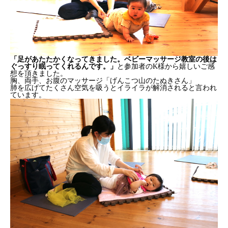
「足があたたかくなってきました。ベビーマッサージ教室の後は
ぐっすり眠ってくれるんです。」
と参加者のK様から嬉しいご感
想を頂きました。
胸、両手、お腹のマッサージ「げんこつ山のたぬきさん」
肺を広げてたくさん空気を吸うとイライラが解消されると言われ
ています。