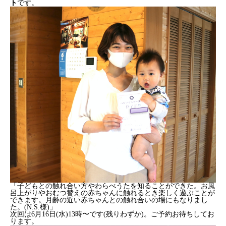
ト
です。
「子どもとの触れ合い方やわらべうたを知ることができた。お風
呂上がりやおむつ替えの赤ちゃんに触れるとき楽しく遊ぶことが
できます。月齢の近い赤ちゃんとの触れ合いの場にもなりまし
た。(N.S.様)」
次回は6月16日(水)13時〜です(残りわずか)。ご予約お待ちしてお
ります。