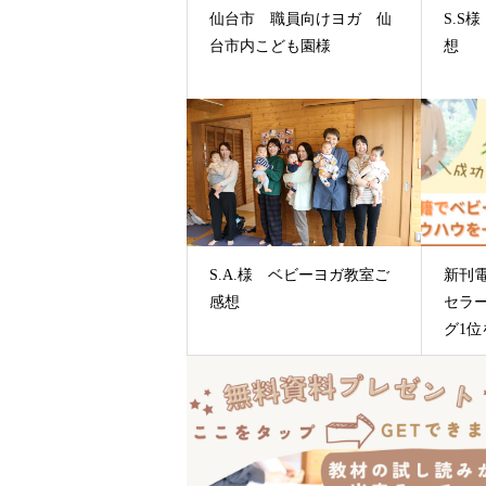
仙台市 職員向けヨガ 仙
S.S
台市内こども園様
想
S.A.様 ベビーヨガ教室ご
新刊電
感想
セラ
グ1