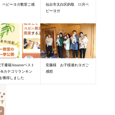
様 ベビーヨガ教室ご感
仙台市太白区鈎取 11月ベ
ビーヨガ
子書籍Amazonベスト
安藤様 お子様連れヨガご
ー&カテゴリランキン
感想
位を獲得しました