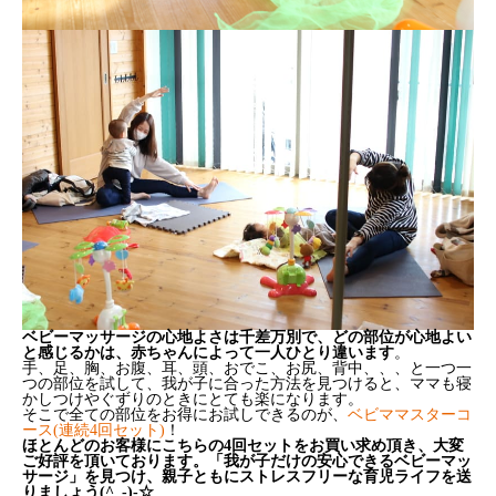
ベビーマッサージの心地よさは千差万別で、どの部位が心地よい
と感じるかは、赤ちゃんによって一人ひとり違います
。
手、足、胸、お腹、耳、頭、おでこ、お尻、背中、、、と一つ一
つの部位を試して、我が子に合った方法を見つけると、ママも寝
かしつけやぐずりのときにとても楽になります。
そこで全ての部位をお得にお試しできるのが、
ベビママスターコ
ース(連続4回セット)
！
ほとんどのお客様にこちらの4回セットをお買い求め頂き、大変
ご好評を頂いております。「我が子だけの安心できるベビーマッ
サージ」を見つけ、親子ともにストレスフリーな育児ライフを送
りましょう(^_-)-☆