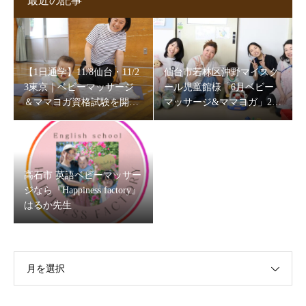
最近の記事
【1日通学】11/8仙台・11/2
仙台市若林区沖野マイスク
3東京｜ベビーマッサージ
ール児童館様「6月ベビー
＆ママヨガ資格試験を開催
マッサージ&ママヨガ」202
します
6
高石市 英語ベビーマッサー
ジなら『Happiness factory』
はるか先生
月を選択