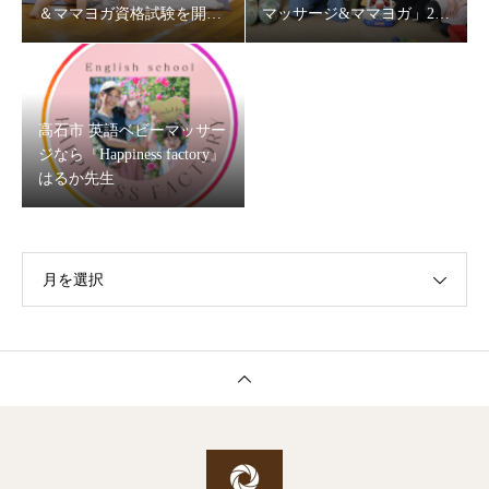
＆ママヨガ資格試験を開催
マッサージ&ママヨガ」202
します
6
高石市 英語ベビーマッサー
ジなら『Happiness factory』
はるか先生
月を選択