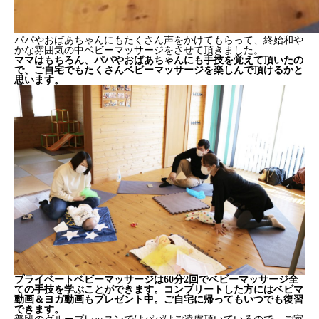
パパやおばあちゃんにもたくさん声をかけてもらって、終始和や
かな雰囲気の中ベビーマッサージをさせて頂きました。
ママはもちろん、パパやおばあちゃんにも手技を覚えて頂いたの
で、ご自宅でもたくさんベビーマッサージを楽しんで頂けるかと
思います。
プライベートベビーマッサージは60分2回でベビーマッサージ全
ての手技を学ぶことができます。コンプリートした方にはベビマ
動画＆ヨガ動画もプレゼント中。ご自宅に帰ってもいつでも復習
できます。