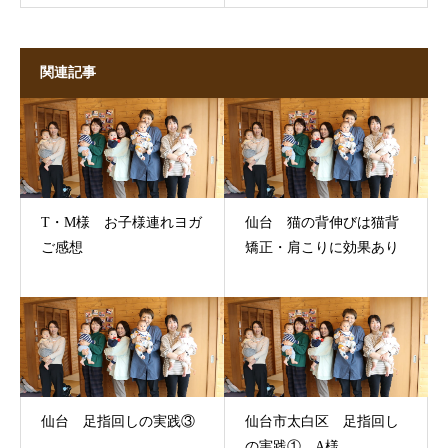
関連記事
T・M様 お子様連れヨガ
仙台 猫の背伸びは猫背
ご感想
矯正・肩こりに効果あり
仙台 足指回しの実践③
仙台市太白区 足指回し
の実践① A様