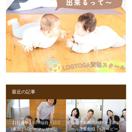
最近の記事
【1日通学】11/8仙台・11/2
仙台市若林区沖野マイスク
3東京｜ベビーマッサージ
ール児童館様「6月ベビー