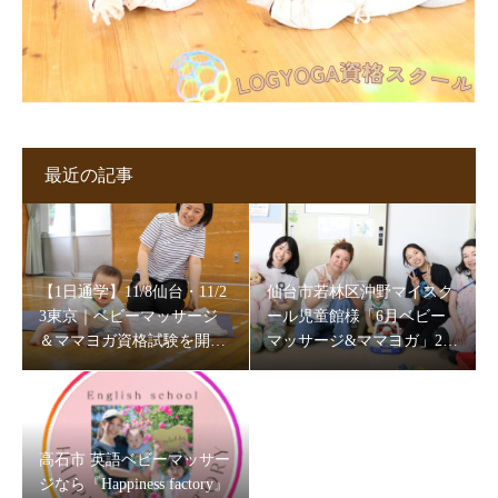
最近の記事
【1日通学】11/8仙台・11/2
仙台市若林区沖野マイスク
3東京｜ベビーマッサージ
ール児童館様「6月ベビー
＆ママヨガ資格試験を開催
マッサージ&ママヨガ」202
します
6
高石市 英語ベビーマッサー
ジなら『Happiness factory』