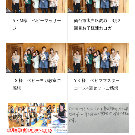
A・M様 ベビーマッサー
仙台市太白区鈎取 3月2
ジ
回目お子様連れヨガ
I.S.様 ベビーヨガ教室ご
Y.K.様 ベビママスター
感想
コース4回セットご感想