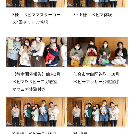
S様 ベビママスターコー
S・K様 ベビマ体験
ス4回セットご感想
【教室開催報告】仙台3月
仙台市太白区鈎取 10月
ベビマ&ベビーヨガ教室
ベビーマッサージ教室①
ママヨガ体験付き
K.Y.様 ベビーヨガ&マ
M・S様