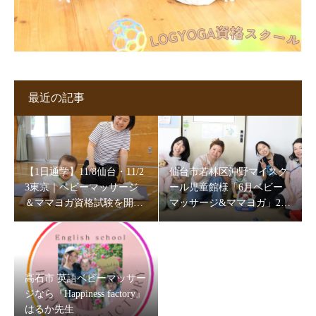
最近の記事
【1日通学】11/8仙台・11/2
仙台市若林区沖野マイスク
3東京｜ベビーマッサージ
ール児童館様「6月ベビー
＆ママヨガ資格試験を開催
マッサージ&ママヨガ」202
します
6
高石市 英語ベビーマッサー
ジなら『Happiness factory』
はるか先生