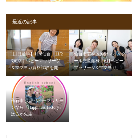
最近の記事
【1日通学】11/8仙台・11/2
仙台市若林区沖野マイスク
3東京｜ベビーマッサージ
ール児童館様「6月ベビー
＆ママヨガ資格試験を開催
マッサージ&ママヨガ」202
します
6
高石市 英語ベビーマッサー
ジなら『Happiness factory』
はるか先生