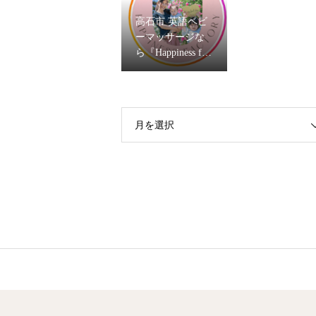
高石市 英語ベビ
ーマッサージな
ら『Happiness fact
ory』はるか先生
月を選択