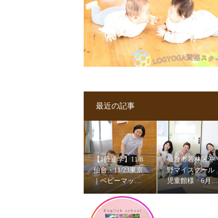
最近の記事
【1日通学】11/8
仙台市若林区沖
仙台・11/23東京
野マイスクール
｜ベビーマッサ
児童館様「6月ベ
ージ＆ママヨガ
ビーマッサージ
資格試験を開催
ママヨガ」2026
します