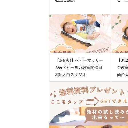
教室ご感想
ビー
【3/4(火)】ベビーマッサー
【3/
ジ&ベビーヨガ教室開催日
ジ教室
程in太白スタジオ
仙台