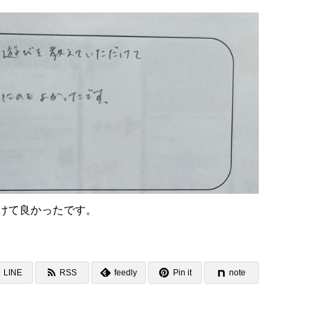
けて良かったです。
LINE
RSS
feedly
Pin it
note