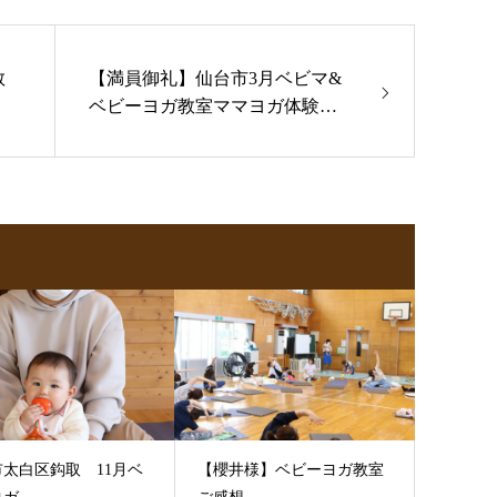
教
【満員御礼】仙台市3月ベビマ&
ベビーヨガ教室ママヨガ体験付
き
市太白区鈎取 11月ベ
【櫻井様】ベビーヨガ教室