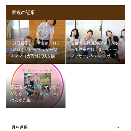
最近の記事
【1日通学】11/8仙台・11/2
仙台市若林区沖野マイスク
3東京｜ベビーマッサージ
ール児童館様「6月ベビー
＆ママヨガ資格試験を開催
マッサージ&ママヨガ」202
します
6
高石市 英語ベビーマッサー
ジなら『Happiness factory』
はるか先生
月を選択