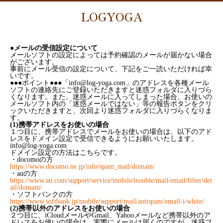
LOGYOGA
●メールの受信設定について
メールソフトの設定によっては予約確認のメールが届かない場合
がございます。
事前にメール受信の設定について、下記をご一読いただければ幸
いです。
●●●ポイント●●●「info@log-yoga.com」のアドレスを各種メール
ソフトの連絡先にご登録いただきますと迷惑フォルダに入りづら
くなります。また、迷惑メールに入ってしまった場合、お使いの
メールソフト内の「迷惑メールではない」等の報告ボタンをクリ
ックいただきますと、次回より迷惑フォルダに入りづらくなりま
す。
(1)携帯アドレスをお使いの場合
１つ目に、携帯アドレスでメールをお使いの場合は、以下のアド
レスをドメイン設定で受信できるようにお願いいたします。
info@log-yoga.com
ドメイン設定の方法はこちらです。
・docomoの方
https://www.docomo.ne.jp/info/spam_mail/domain/
・auの方
https://www.au.com/support/service/mobile/trouble/mail/email/filter/det
ail/domain/
・ソフトバンクの方
https://www.softbank.jp/mobile/support/mail/antispam/email-i/white/
(2)携帯以外のアドレスをお使いの場合
２つ目に、iCloudメールやGmail、Yahooメールなど携帯以外のア
ドレスをお使いの場合は、実際にメールは届くのですが、迷惑フ