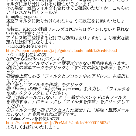
ォルダに振り分けられる可能性がございます。
その場合、迷惑フォルダも合わせてご確認いただくか、こちらの
アドレスから届くメールが
info@log-yoga.com
迷惑フォルダに振り分けられないように設定をお願いいたしま
す。
※特に、iCloudの迷惑フォルダはPCからログインしないと見れな
いためご注意ください。
アドレス帳に登録するだけでも効果はありますが、より確実な設
定方法は以下になります。
・iCloudをお使いの方
https://support.apple.com/ja-jp/guide/icloud/mm6b1a2ced/icloud
・Gmailをお使いの方
①PCからGmailへログインする。
アプリやモバイルサイトだと変更ができない可能性もあります。
②設定の歯車マークをクリックし「すべての設定を表示」をクリ
ック
③画面上部にある「フィルタとブロック中のアドレス」を選択し
てください。
④「新しいフィルタを作成」をクリック
⑤「From」の欄に「info@log-yoga.com」を入力し、「フィルタを
作成」をクリックしてください。
⑥ 「迷惑メールにしない」と「一致するスレッドにもフィルタ
を適用する。」にチェックし「フィルタを作成」をクリックして
ください。
⑦フィルタ一覧（③でアクセスした画面）に「処理：迷惑メール
にしない」と表示されれば完了です。
・Yahooメールをお使いの方
https://support.yahoo-net.jp/PccMail/s/article/H000011502#2
よろしくお願いいたします。