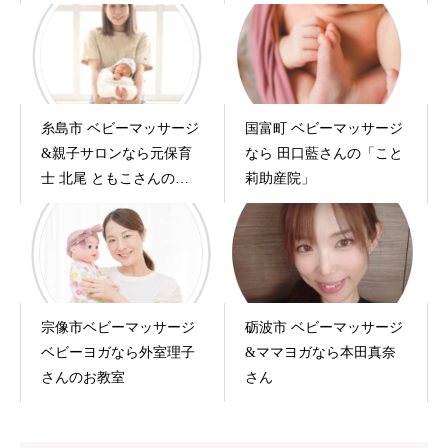
糸島市 ベビーマッサージ
国富町 ベビーマッサージ
&親子サロンなら元保育
なら 田口藍さんの「こと
士 北尾 ともこさんの
莉助産院」
「Baby’s Breath」
宗像市ベビーマッサージ
砺波市 ベビーマッサージ
ベビーヨガなら外室理子
&ママヨガなら本田真奈
さんのお教室
さん