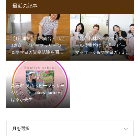
最近の記事
【1日通学】11/8仙台・11/2
仙台市若林区沖野マイスク
3東京｜ベビーマッサージ
ール児童館様「6月ベビー
＆ママヨガ資格試験を開催
マッサージ&ママヨガ」202
します
6
高石市 英語ベビーマッサー
ジなら『Happiness factory』
はるか先生
月を選択