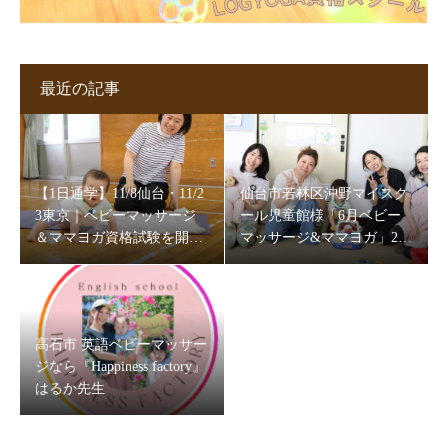
最近の記事
【1日通学】11/8仙台・11/2
仙台市若林区沖野マイスク
3東京｜ベビーマッサージ
ール児童館様「6月ベビー
＆ママヨガ資格試験を開催
マッサージ&ママヨガ」202
します
6
高石市 英語ベビーマッサー
ジなら『Happiness factory』
はるか先生