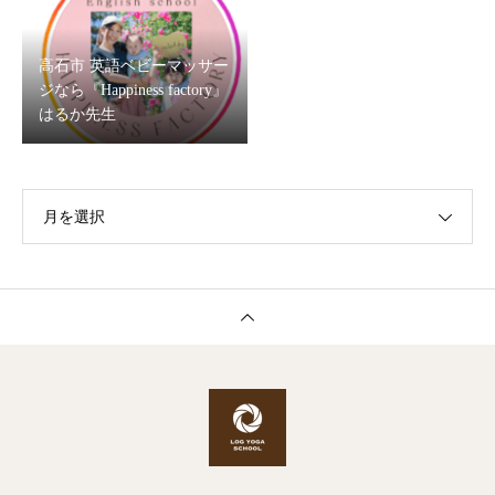
高石市 英語ベビーマッサー
ジなら『Happiness factory』
はるか先生
月を選択