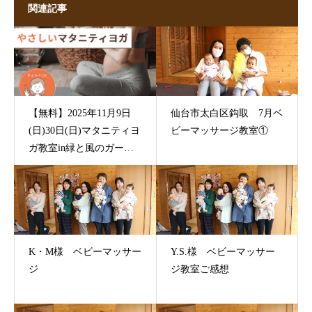
関連記事
【無料】2025年11月9日
仙台市太白区鈎取 7月ベ
(日)30日(日)マタニティヨ
ビーマッサージ教室①
ガ教室in緑と風のガーデ
ン長町住宅展示場様
K・M様 ベビーマッサー
Y.S.様 ベビーマッサー
ジ
ジ教室ご感想