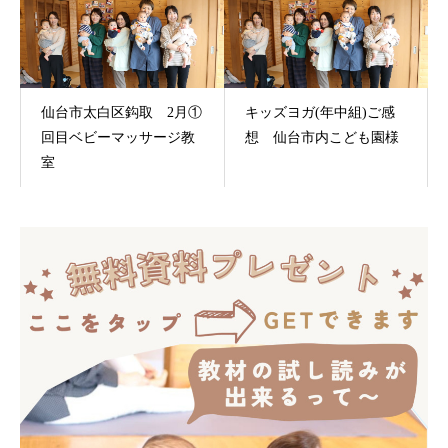
仙台市太白区鈎取 2月①
キッズヨガ(年中組)ご感
回目ベビーマッサージ教
想 仙台市内こども園様
室