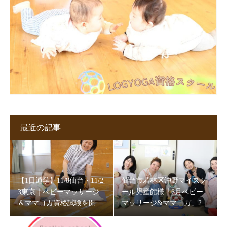
最近の記事
【1日通学】11/8仙台・11/2
仙台市若林区沖野マイスク
3東京｜ベビーマッサージ
ール児童館様「6月ベビー
＆ママヨガ資格試験を開催
マッサージ&ママヨガ」202
します
6