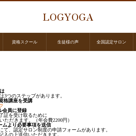
LOGYOGA
資格スクール
生徒様の声
全国認定サロン
には
には3つのステップがあります。
る資格講座を受講
ク
ール会員に登録
了証を受け取るために
いただきます。（年会費2200円）
ームより必要事項を送信
にて、認定サロン制度の申請フォームがあります。
記入の上送信いただきます。