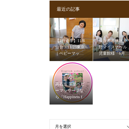
最近の記事
【1日通学】11/8
仙台市若林区沖
仙台・11/23東京
野マイスクール
｜ベビーマッサ
児童館様「6月ベ
ージ＆ママヨガ
ビーマッサージ
資格試験を開催
ママヨガ」2026
します
高石市 英語ベビ
ーマッサージな
ら『Happiness fact
ory』はるか先生
月を選択