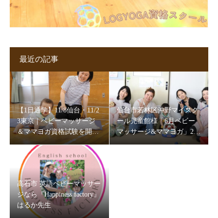
最近の記事
【1日通学】11/8仙台・11/2
仙台市若林区沖野マイスク
3東京｜ベビーマッサージ
ール児童館様「6月ベビー
＆ママヨガ資格試験を開催
マッサージ&ママヨガ」202
します
6
高石市 英語ベビーマッサー
ジなら『Happiness factory』
はるか先生