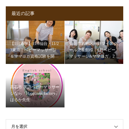
最近の記事
【1日通学】11/8仙台・11/2
仙台市若林区沖野マイスク
3東京｜ベビーマッサージ
ール児童館様「6月ベビー
＆ママヨガ資格試験を開催
マッサージ&ママヨガ」202
します
6
高石市 英語ベビーマッサー
ジなら『Happiness factory』
はるか先生
月を選択