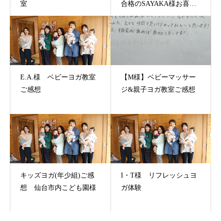
室
合格のSAYAKA様お喜び
の声
E.A.様 ベビーヨガ教室
【M様】ベビーマッサー
ご感想
ジ&親子ヨガ教室ご感想
キッズヨガ(年少組)ご感
I・T様 リフレッシュヨ
想 仙台市内こども園様
ガ体験