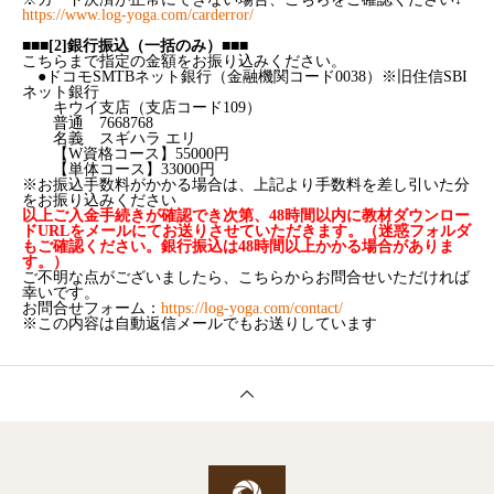
https://www.log-yoga.com/carderror/
■■■[2]銀行振込（一括のみ）■■■
こちらまで指定の金額をお振り込みください。
●ドコモSMTBネット銀行（金融機関コード0038）※旧住信SBI
ネット銀行
キウイ支店（支店コード109）
普通 7668768
名義 スギハラ エリ
【W資格コース】55000円
【単体コース】33000円
※お振込手数料がかかる場合は、上記より手数料を差し引いた分
をお振り込みください
以上ご入金手続きが確認でき次第、48時間以内に教材ダウンロー
ドURLをメールにてお送りさせていただきます。（迷惑フォルダ
もご確認ください
。
銀行振込は48時間以上かかる場合がありま
す。
）
ご不明な点がございましたら、こちらからお問合せいただければ
幸いです。
お問合せフォーム：
https://log-yoga.com/contact/
※この内容は自動返信メールでもお送りしています