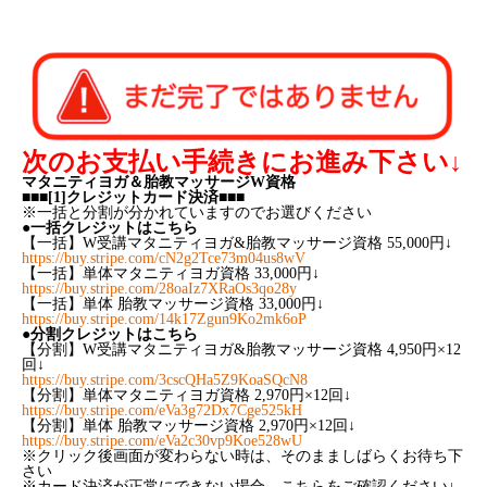
次のお支払い手続きにお進み下さい↓
マタニティヨガ＆胎教マッサージW資格
■■■[1]クレジットカード決済■■■
※一括と分割が分かれていますのでお選びください
●一括クレジットはこちら
【一括】W受講マタニティヨガ&胎教マッサージ資格 55,000円↓
https://buy.stripe.com/cN2g2Tce73m04us8wV
【一括】単体マタニティヨガ資格 33,000円↓
https://buy.stripe.com/28oaIz7XRaOs3qo28y
【一括】単体 胎教マッサージ資格 33,000円↓
https://buy.stripe.com/14k17Zgun9Ko2mk6oP
●分割クレジットはこちら
【分割】W受講マタニティヨガ&胎教マッサージ資格 4,950円×12
回↓
https://buy.stripe.com/3cscQHa5Z9KoaSQcN8
【分割】単体マタニティヨガ資格 2,970円×12回↓
https://buy.stripe.com/eVa3g72Dx7Cge525kH
【分割】単体 胎教マッサージ資格 2,970円×12回↓
https://buy.stripe.com/eVa2c30vp9Koe528wU
※クリック後画面が変わらない時は、そのまましばらくお待ち下
さい
※カード決済が正常にできない場合、こちらをご確認ください↓