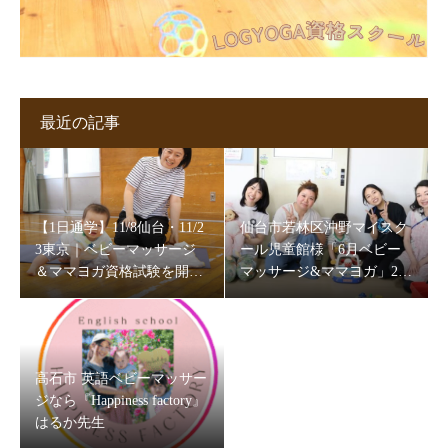
最近の記事
【1日通学】11/8仙台・11/2
仙台市若林区沖野マイスク
3東京｜ベビーマッサージ
ール児童館様「6月ベビー
＆ママヨガ資格試験を開催
マッサージ&ママヨガ」202
します
6
高石市 英語ベビーマッサー
ジなら『Happiness factory』
はるか先生