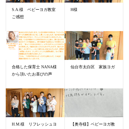
S.A.様 ベビーヨガ教室
H様
ご感想
合格した保育士 NANA様
仙台市太白区 家族ヨガ
から頂いたお喜びの声
H.M.様 リフレッシュヨ
【奥寺様】ベビーヨガ教