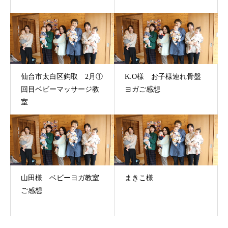
仙台市太白区鈎取 2月①
K.O様 お子様連れ骨盤
回目ベビーマッサージ教
ヨガご感想
室
山田様 ベビーヨガ教室
まきこ様
ご感想