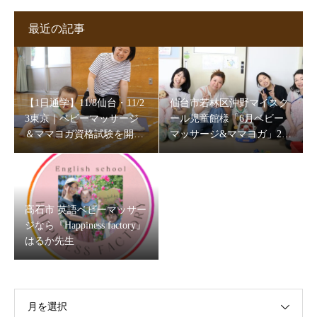
最近の記事
【1日通学】11/8仙台・11/2
仙台市若林区沖野マイスク
3東京｜ベビーマッサージ
ール児童館様「6月ベビー
＆ママヨガ資格試験を開催
マッサージ&ママヨガ」202
します
6
高石市 英語ベビーマッサー
ジなら『Happiness factory』
はるか先生
月を選択