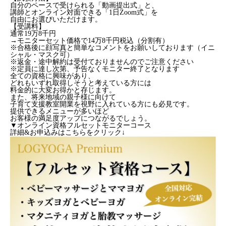
自分のペースで受けられる「動画提出式」と、
講師とオンライン対面できる「1日Zoom式」を
自由にお選びいただけます。
【受講料】
通常19万8千円
→モニターセット価格で14万8千円税込（分割有）
※合格後に顔写真と簡単なコメントをお願いしております（イニ
シャル・マスク可）
※返金・途中解約は受付ておりませんのでご注意ください
※定員に達し次第、予告なくモニター終了となります
全ての資格に興味があり、
どれもいずれ取得しそうと考えている方には
料金的に大変お得かと存じます。
また、将来地域の親子様に向けて
子育て支援教室開業を視野に入れている方にも必見です。
提供できるメニューが多いほど
お客様の満足度アップにつながるでしょう。
▼オンライン資格フルセットモニターコース
詳細&お申込みはこちらをクリック↓