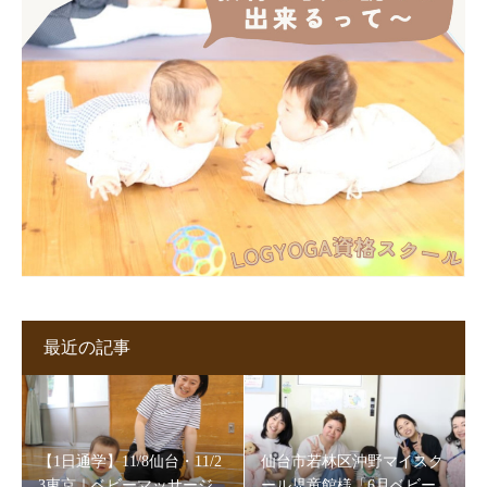
最近の記事
【1日通学】11/8仙台・11/2
仙台市若林区沖野マイスク
3東京｜ベビーマッサージ
ール児童館様「6月ベビー