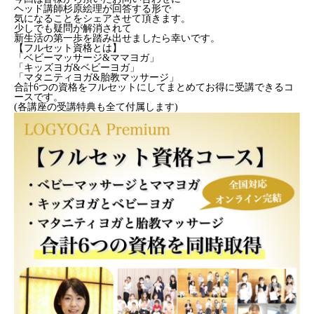
ヘッド講師杉原絵理が回答する形で
気になることをシェアさせて頂きます。
少しでも疑問が解消されて
新生活の第一歩を踏み出せましたら幸いです。
【フルセット資格とは】
「ベビーマッサージ&ママヨガ」
「キッズヨガ&ベビーヨガ」
「マタニティヨガ&胎教マッサージ」
合計6つの資格をフルセットにしてまとめてお得に受講できるコ
ースです。
(各講座の受講特典も全て付属します)