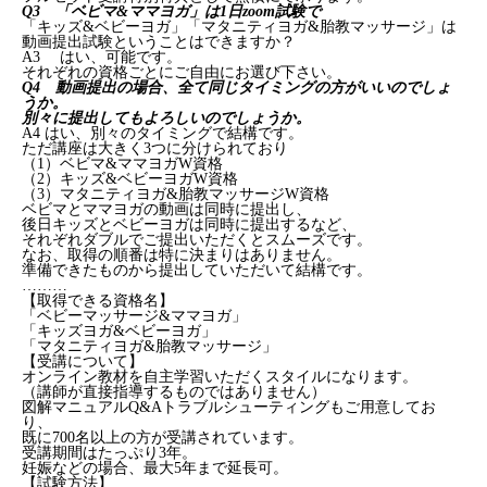
Q3 「ベビマ&ママヨガ」は1日zoom試験で
「キッズ&ベビーヨガ」「マタニティヨガ&胎教マッサージ」は
動画提出試験ということはできますか？
A3 はい、可能です。
それぞれの資格ごとにご自由にお選び下さい。
Q4 動画提出の場合、全て同じタイミングの方がいいのでしょ
うか。
別々に提出してもよろしいのでしょうか。
A4 はい、別々のタイミングで結構です。
ただ講座は大きく3つに分けられており
（1）ベビマ&ママヨガW資格
（2）キッズ&ベビーヨガW資格
（3）マタニティヨガ&胎教マッサージW資格
ベビマとママヨガの動画は同時に提出し、
後日キッズとベビーヨガは同時に提出するなど、
それぞれダブルでご提出いただくとスムーズです。
なお、取得の順番は特に決まりはありません。
準備できたものから提出していただいて結構です。
………
【取得できる資格名】
「ベビーマッサージ&ママヨガ」
「キッズヨガ&ベビーヨガ」
「マタニティヨガ&胎教マッサージ」
【受講について】
オンライン教材を自主学習いただくスタイルになります。
（講師が直接指導するものではありません）
図解マニュアルQ&Aトラブルシューティングもご用意してお
り、
既に700名以上の方が受講されています。
受講期間はたっぷり3年。
妊娠などの場合、最大5年まで延長可。
【試験方法】