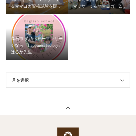
＆ママヨガ資格試験を開催
マッサージ&ママヨガ」202
します
6
高石市 英語ベビーマッサー
ジなら『Happiness factory』
はるか先生
月を選択