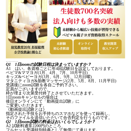
………
Q1 1日zoomの試験日程は決まっていますか？
A1 はい。各資格ごとに年4回試験日を設定しております。
ベビマ&ママヨガ(1月、4月、7月、10月平日)
キッズ&ベビーヨガ(3月、6月、9月、12月日曜)
マタニティヨガ&胎教マッサージ(2月、5月、8月、11月平日)
受講後にzoom試験を各自ご予約下さい。
定員がございますので、
枠が埋まり次第受付終了とさせていただきます。
1日zoomキャンセルの場合は
後日オンラインにて「動画提出試験」に
ご変更いただきます。
《動画提出試験とは》
指定された手技をお手持ちのスマホなどを使って録画し、
そのファイルを送信いただいて合否判定を行うものです。
Q2 1日zoom試験の料金はおいくらでしょうか？
A2 試験料通常2200円のところ、
フルセット受講特別特典として無償にて承ります。