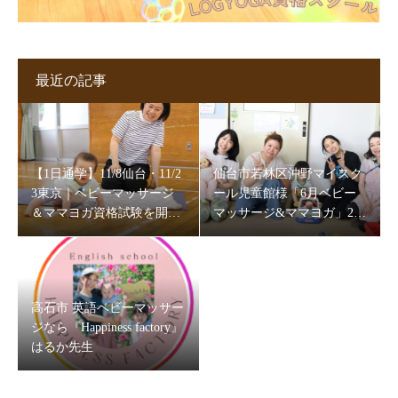
最近の記事
【1日通学】11/8仙台・11/2
仙台市若林区沖野マイスク
3東京｜ベビーマッサージ
ール児童館様「6月ベビー
＆ママヨガ資格試験を開催
マッサージ&ママヨガ」202
します
6
高石市 英語ベビーマッサー
ジなら『Happiness factory』
はるか先生