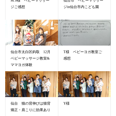
M.S様 ベビーマッサー
仙台市 ベビーマッサー
ジご感想
ジin仙台市内こども園
仙台市太白区鈎取 12月
T様 ベビーヨガ教室ご
ベビーマッサージ教室&
感想
ママヨガ体験
仙台 猫の背伸びは猫背
Y様
矯正・肩こりに効果あり